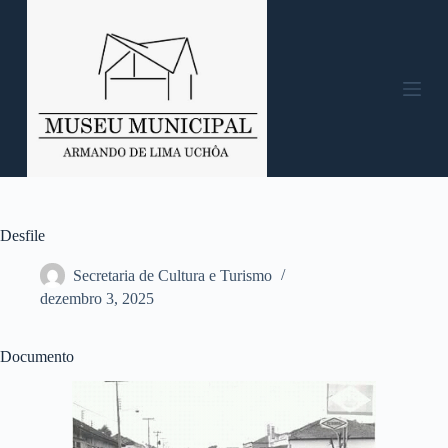
P
u
l
a
r
p
a
r
a
o
c
o
n
Desfile
t
e
Secretaria de Cultura e Turismo
ú
dezembro 3, 2025
d
o
Documento