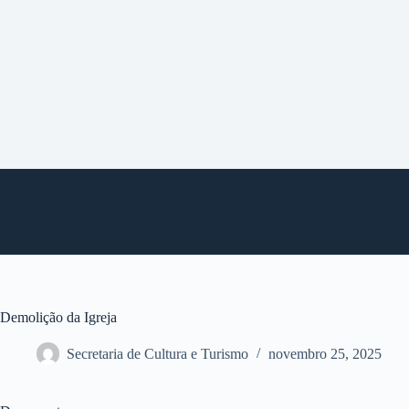
P
u
l
a
r
p
a
r
a
o
c
o
n
t
e
ú
d
o
Demolição da Igreja
Secretaria de Cultura e Turismo
novembro 25, 2025