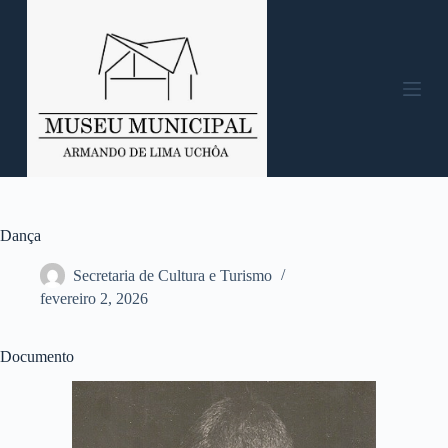
P
u
l
a
r
p
a
r
a
o
c
o
n
Dança
t
e
Secretaria de Cultura e Turismo
ú
fevereiro 2, 2026
d
o
Documento