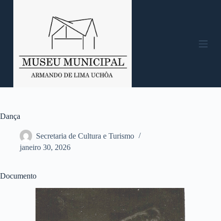
P
u
l
a
r
p
a
r
a
o
c
o
n
Dança
t
e
Secretaria de Cultura e Turismo
ú
janeiro 30, 2026
d
o
Documento