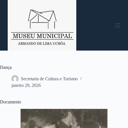
P
u
l
a
r
p
a
r
a
o
c
o
n
Dança
t
e
Secretaria de Cultura e Turismo
ú
janeiro 29, 2026
d
o
Documento