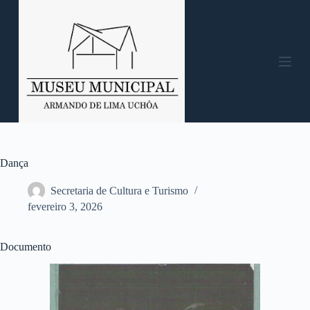
P
u
l
a
r
p
a
r
a
o
c
o
n
Dança
t
e
Secretaria de Cultura e Turismo
ú
fevereiro 3, 2026
d
o
Documento