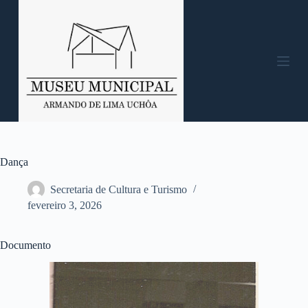
P
u
l
a
r
p
a
r
a
o
c
o
n
Dança
t
e
Secretaria de Cultura e Turismo
ú
fevereiro 3, 2026
d
o
Documento