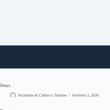
P
u
l
a
r
p
a
r
a
o
c
o
n
t
e
ú
d
o
Dança
Secretaria de Cultura e Turismo
fevereiro 3, 2026