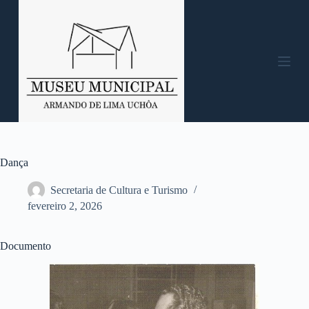
P
u
l
a
r
p
a
r
a
o
c
o
n
Dança
t
e
Secretaria de Cultura e Turismo
ú
fevereiro 2, 2026
d
o
Documento