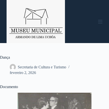
P
u
l
a
r
p
a
r
a
o
c
o
n
Dança
t
e
Secretaria de Cultura e Turismo
ú
fevereiro 2, 2026
d
o
Documento