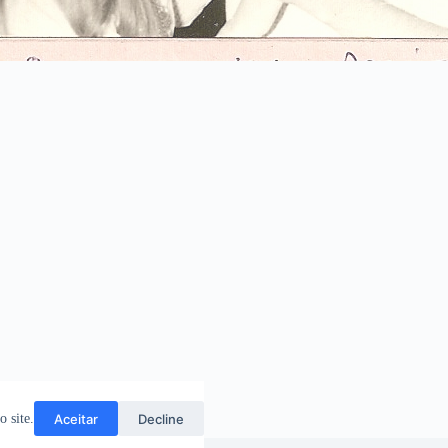
Aceitar
Decline
 site.