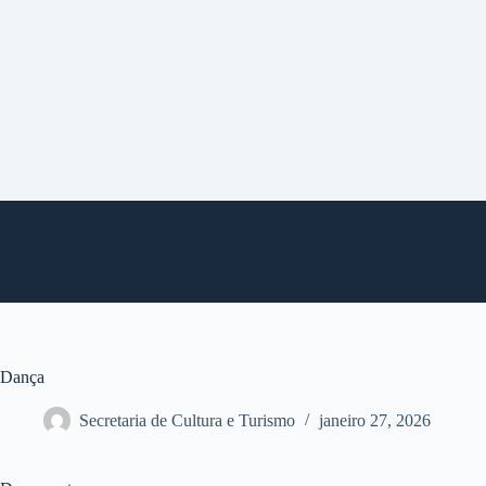
P
u
l
a
r
p
a
r
a
o
c
o
n
t
e
ú
d
o
Dança
Secretaria de Cultura e Turismo
janeiro 27, 2026