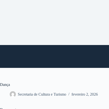
P
u
l
a
r
p
a
r
a
o
c
o
n
t
e
ú
d
o
Dança
Secretaria de Cultura e Turismo
fevereiro 2, 2026