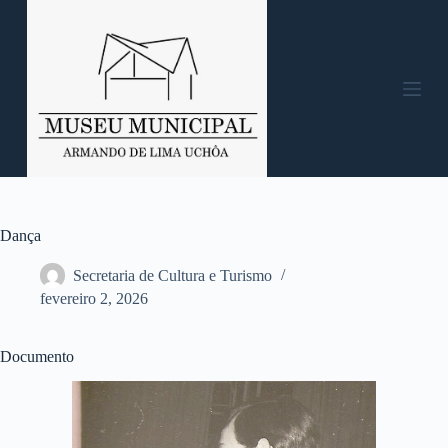
P
u
l
a
r
p
a
r
a
o
c
o
n
Dança
t
e
Secretaria de Cultura e Turismo
ú
fevereiro 2, 2026
d
o
Documento