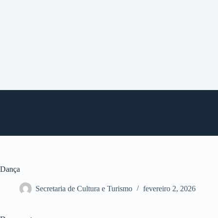
P
u
l
a
r
p
a
r
a
o
c
o
n
t
e
ú
d
o
Dança
Secretaria de Cultura e Turismo
fevereiro 2, 2026