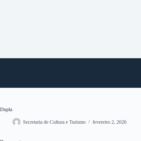
P
u
l
a
r
p
a
r
a
o
c
o
n
t
e
ú
d
o
Dupla
Secretaria de Cultura e Turismo
fevereiro 2, 2026