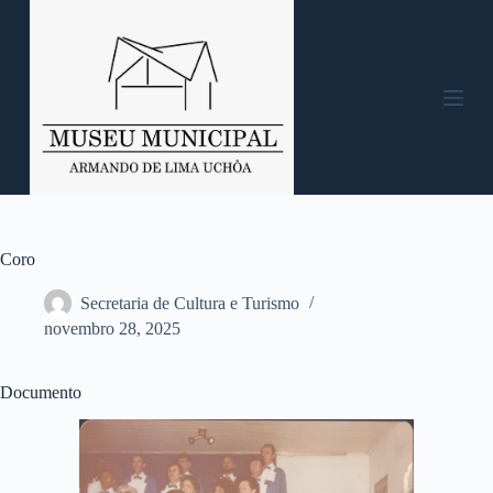
P
u
l
a
r
p
a
r
a
o
c
o
n
Coro
t
e
Secretaria de Cultura e Turismo
ú
novembro 28, 2025
d
o
Documento