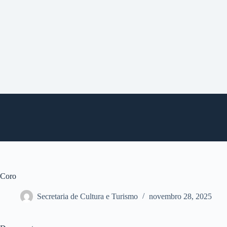
P
u
l
a
r
p
a
r
a
o
c
o
n
t
e
ú
d
o
Coro
Secretaria de Cultura e Turismo
novembro 28, 2025