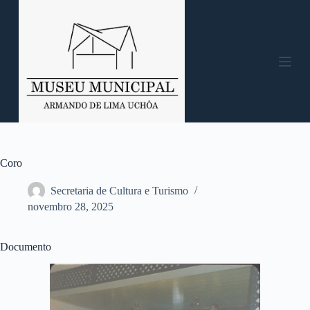
P
u
l
a
r
p
a
r
a
o
c
o
n
Coro
t
e
Secretaria de Cultura e Turismo
ú
novembro 28, 2025
d
o
Documento