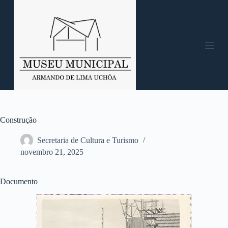
P
u
l
a
r
p
a
r
a
o
c
o
n
Construção
t
e
Secretaria de Cultura e Turismo
ú
novembro 21, 2025
d
o
Documento