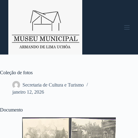
P
u
l
a
r
p
a
r
a
o
c
o
n
Coleção de fotos
t
e
Secretaria de Cultura e Turismo
ú
janeiro 12, 2026
d
o
Documento