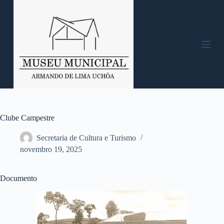
P
u
l
a
r
p
a
r
a
o
c
o
n
Clube Campestre
t
e
Secretaria de Cultura e Turismo
ú
novembro 19, 2025
d
o
Documento