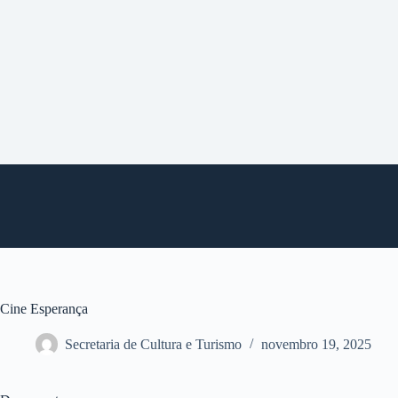
P
u
l
a
r
p
a
r
a
o
c
o
n
t
e
ú
d
o
Cine Esperança
Secretaria de Cultura e Turismo
novembro 19, 2025