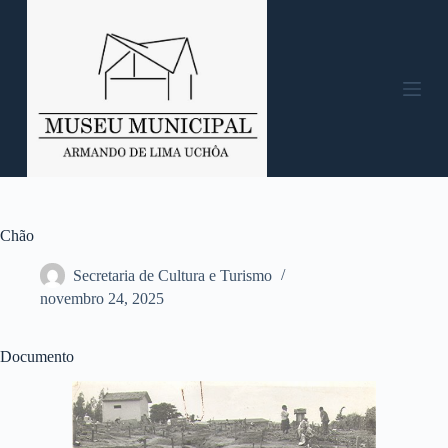
P
u
l
a
r
p
a
r
a
o
c
o
n
Chão
t
e
Secretaria de Cultura e Turismo
ú
novembro 24, 2025
d
o
Documento