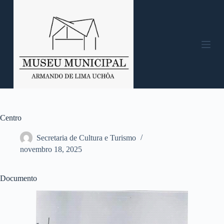
P
u
l
a
r
p
a
r
a
o
c
o
n
Centro
t
e
Secretaria de Cultura e Turismo
ú
novembro 18, 2025
d
o
Documento