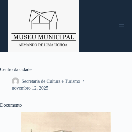
P
u
l
a
r
p
a
r
a
o
c
o
n
Centro da cidade
t
e
Secretaria de Cultura e Turismo
ú
novembro 12, 2025
d
o
Documento