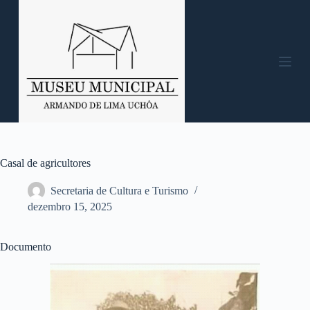
P
u
l
a
r
p
a
r
a
o
c
o
n
Casal de agricultores
t
e
Secretaria de Cultura e Turismo
ú
dezembro 15, 2025
d
o
Documento