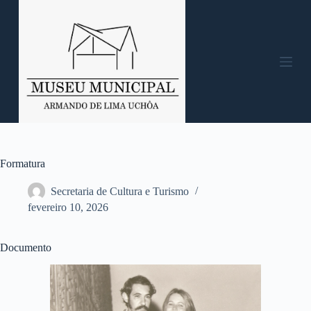
P
u
l
a
r
p
a
r
a
o
c
o
n
Formatura
t
e
Secretaria de Cultura e Turismo
ú
fevereiro 10, 2026
d
o
Documento