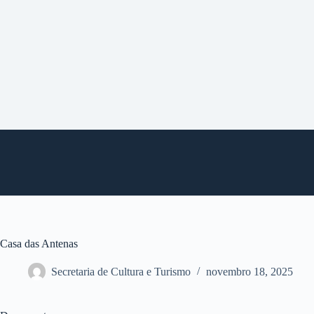
P
u
l
a
r
p
a
r
a
o
c
o
n
t
e
ú
d
o
Casa das Antenas
Secretaria de Cultura e Turismo
novembro 18, 2025