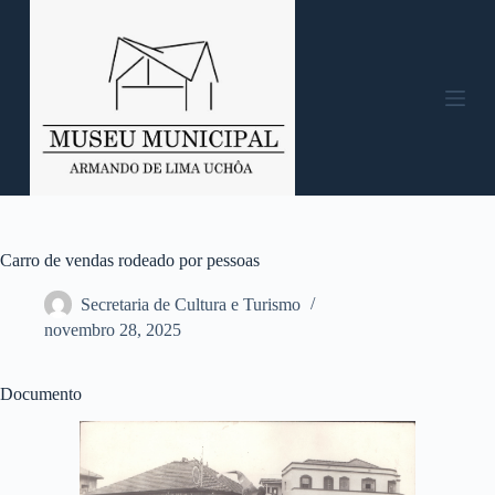
P
u
l
a
r
p
a
r
a
o
c
o
n
Carro de vendas rodeado por pessoas
t
e
Secretaria de Cultura e Turismo
ú
novembro 28, 2025
d
o
Documento