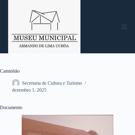
P
u
l
a
r
p
a
r
a
o
c
o
n
Caminhão
t
e
Secretaria de Cultura e Turismo
ú
dezembro 1, 2025
d
o
Documento