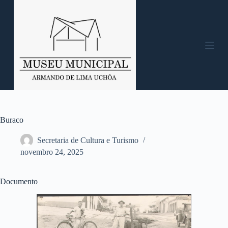
P
u
l
a
r
p
a
r
a
o
c
o
n
Buraco
t
e
Secretaria de Cultura e Turismo
ú
novembro 24, 2025
d
o
Documento