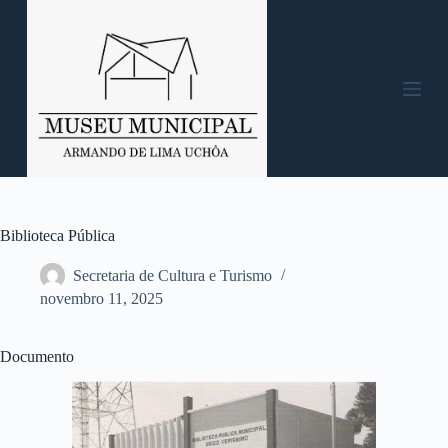
P
u
l
a
r
p
a
r
a
o
c
o
n
Biblioteca Pública
t
e
Secretaria de Cultura e Turismo
ú
novembro 11, 2025
d
o
Documento