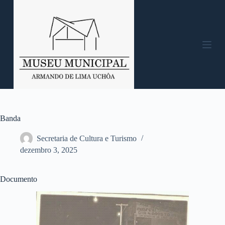
P
u
l
a
r
p
a
r
a
o
c
o
n
Banda
t
e
Secretaria de Cultura e Turismo
ú
dezembro 3, 2025
d
o
Documento