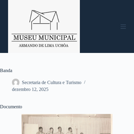
P
u
l
a
r
p
a
r
a
o
c
o
n
Banda
t
e
Secretaria de Cultura e Turismo
ú
dezembro 12, 2025
d
o
Documento