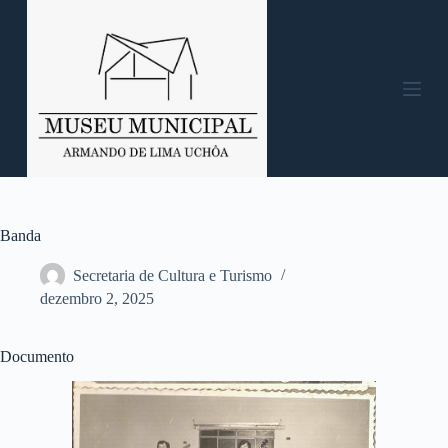
P
u
l
a
r
p
a
r
a
o
c
o
n
Banda
t
e
Secretaria de Cultura e Turismo
ú
dezembro 2, 2025
d
o
Documento