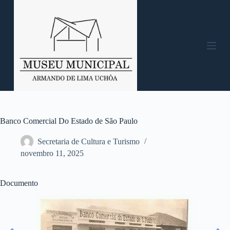
P
u
l
a
r
p
a
r
a
o
c
o
n
Banco Comercial Do Estado de São Paulo
t
e
Secretaria de Cultura e Turismo
ú
novembro 11, 2025
d
o
Documento