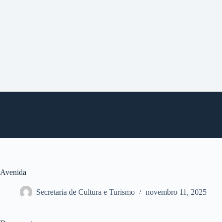
P
u
l
a
r
p
a
r
a
o
c
o
n
t
e
ú
d
o
Avenida
Secretaria de Cultura e Turismo
novembro 11, 2025