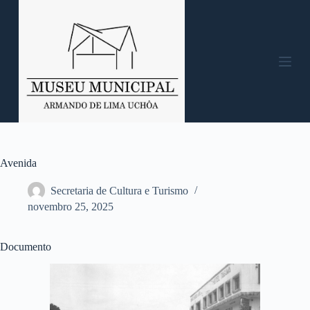
P
u
l
a
r
p
a
r
a
o
c
o
n
Avenida
t
e
Secretaria de Cultura e Turismo
ú
novembro 25, 2025
d
o
Documento