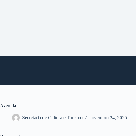
P
u
l
a
r
p
a
r
a
o
c
o
n
t
e
ú
d
o
Avenida
Secretaria de Cultura e Turismo
novembro 24, 2025