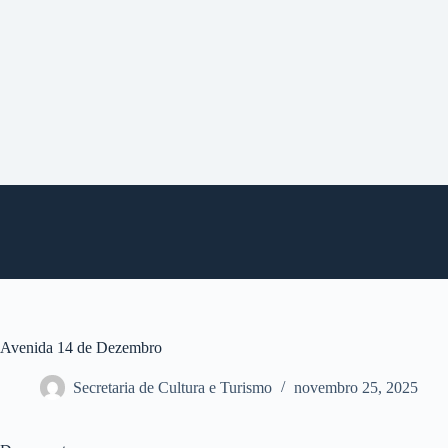
P
u
l
a
r
p
a
r
a
o
c
o
n
t
e
ú
d
o
Avenida 14 de Dezembro
Secretaria de Cultura e Turismo
novembro 25, 2025