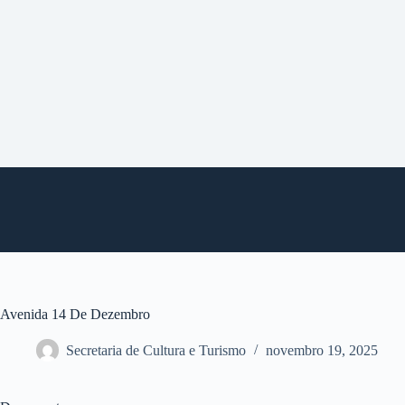
P
u
l
a
r
p
a
r
a
o
c
o
n
t
e
ú
d
o
Avenida 14 De Dezembro
Secretaria de Cultura e Turismo
novembro 19, 2025