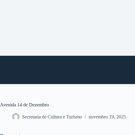
P
u
l
a
r
p
a
r
a
o
c
o
n
t
e
ú
d
o
Avenida 14 de Dezembro
Secretaria de Cultura e Turismo
novembro 19, 2025