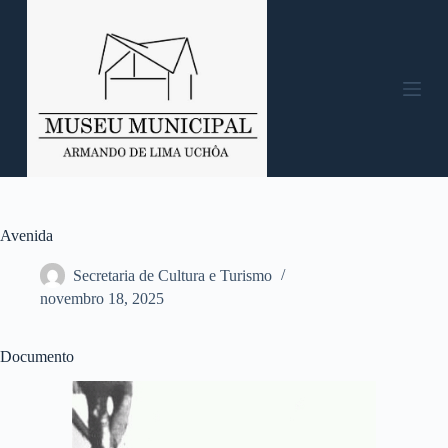
P
u
l
a
r
p
a
r
a
o
c
o
n
Avenida
t
e
Secretaria de Cultura e Turismo
ú
novembro 18, 2025
d
o
Documento