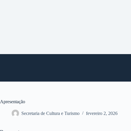
P
u
l
a
r
p
a
r
a
o
c
o
n
t
e
ú
d
o
Apresentação
Secretaria de Cultura e Turismo
fevereiro 2, 2026