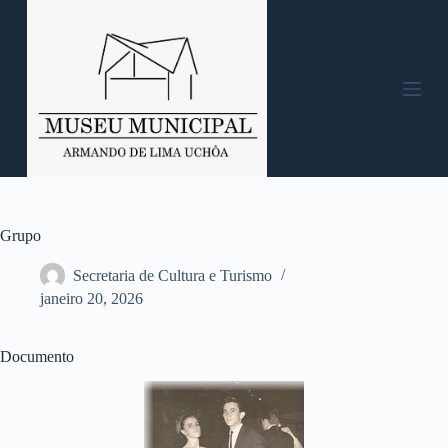
P
u
l
a
r
p
a
r
a
o
c
o
n
Grupo
t
e
Secretaria de Cultura e Turismo
ú
janeiro 20, 2026
d
o
Documento